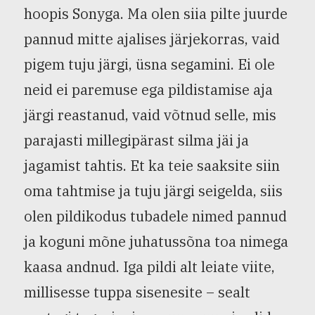
hoopis Sonyga. Ma olen siia pilte juurde
pannud mitte ajalises järjekorras, vaid
pigem tuju järgi, üsna segamini. Ei ole
neid ei paremuse ega pildistamise aja
järgi reastanud, vaid võtnud selle, mis
parajasti millegipärast silma jäi ja
jagamist tahtis. Et ka teie saaksite siin
oma tahtmise ja tuju järgi seigelda, siis
olen pildikodus tubadele nimed pannud
ja koguni mõne juhatussõna toa nimega
kaasa andnud. Iga pildi alt leiate viite,
millisesse tuppa sisenesite – sealt