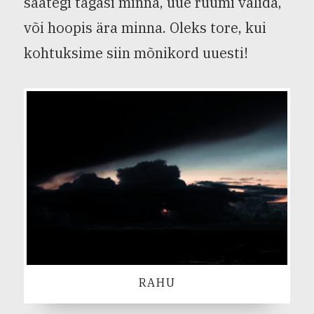
saategi tagasi minna, uue ruumi valida,
või hoopis ära minna. Oleks tore, kui
kohtuksime siin mõnikord uuesti!
RAHU