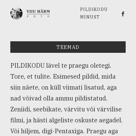
PILDIKODU
Viiu 
MINUST
TEEMAD
PILDIKODU lävel te praegu oletegi.
Tore, et tulite. Esimesed pildid, mida
siin näete, on küll viimati lisatud, aga
nad võivad olla ammu pildistatud.
Zeniidi, seebikate, värvitu või värvilise
filmi, ja hästi algeliste oskuste aegadel.
Või hiljem, digi-Pentaxiga. Praegu aga