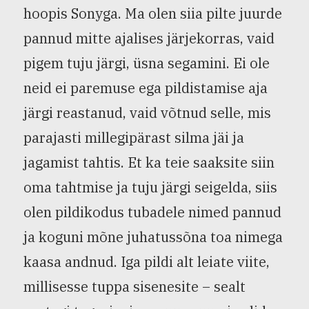
hoopis Sonyga. Ma olen siia pilte juurde
pannud mitte ajalises järjekorras, vaid
pigem tuju järgi, üsna segamini. Ei ole
neid ei paremuse ega pildistamise aja
järgi reastanud, vaid võtnud selle, mis
parajasti millegipärast silma jäi ja
jagamist tahtis. Et ka teie saaksite siin
oma tahtmise ja tuju järgi seigelda, siis
olen pildikodus tubadele nimed pannud
ja koguni mõne juhatussõna toa nimega
kaasa andnud. Iga pildi alt leiate viite,
millisesse tuppa sisenesite – sealt