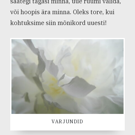
saategi tagasi minna, uue ruumi valida,
või hoopis ära minna. Oleks tore, kui
kohtuksime siin mõnikord uuesti!
VARJUNDID