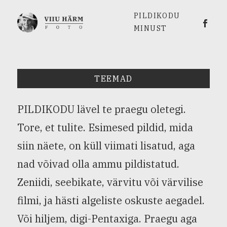
PILDIKODU
Viiu 
MINUST
TEEMAD
PILDIKODU lävel te praegu oletegi.
Tore, et tulite. Esimesed pildid, mida
siin näete, on küll viimati lisatud, aga
nad võivad olla ammu pildistatud.
Zeniidi, seebikate, värvitu või värvilise
filmi, ja hästi algeliste oskuste aegadel.
Või hiljem, digi-Pentaxiga. Praegu aga