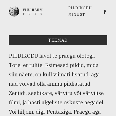
PILDIKODU
Viiu 
MINUST
TEEMAD
PILDIKODU lävel te praegu oletegi.
Tore, et tulite. Esimesed pildid, mida
siin näete, on küll viimati lisatud, aga
nad võivad olla ammu pildistatud.
Zeniidi, seebikate, värvitu või värvilise
filmi, ja hästi algeliste oskuste aegadel.
Või hiljem, digi-Pentaxiga. Praegu aga