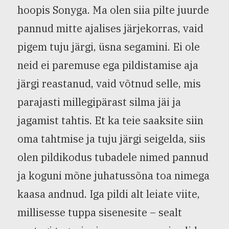
hoopis Sonyga. Ma olen siia pilte juurde
pannud mitte ajalises järjekorras, vaid
pigem tuju järgi, üsna segamini. Ei ole
neid ei paremuse ega pildistamise aja
järgi reastanud, vaid võtnud selle, mis
parajasti millegipärast silma jäi ja
jagamist tahtis. Et ka teie saaksite siin
oma tahtmise ja tuju järgi seigelda, siis
olen pildikodus tubadele nimed pannud
ja koguni mõne juhatussõna toa nimega
kaasa andnud. Iga pildi alt leiate viite,
millisesse tuppa sisenesite – sealt