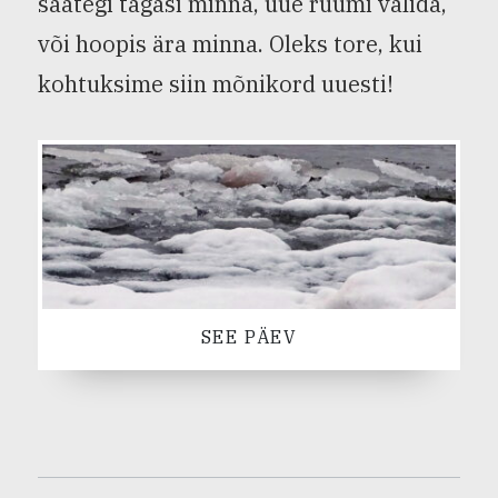
saategi tagasi minna, uue ruumi valida,
või hoopis ära minna. Oleks tore, kui
kohtuksime siin mõnikord uuesti!
SEE PÄEV