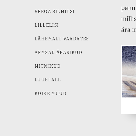
pannu
VEEGA SILMITSI
milli
LILLELISI
ära m
LÄHEMALT VAADATES
ARMSAD ÄBARIKUD
MITMIKUD
LUUBI ALL
KÕIKE MUUD