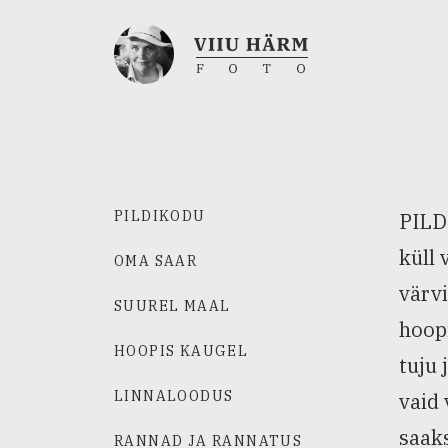
PILDIKODU
PILDI
küll 
OMA SAAR
värvi
SUUREL MAAL
hoopi
HOOPIS KAUGEL
tuju 
LINNALOODUS
vaid 
saaks
RANNAD JA RANNATUS