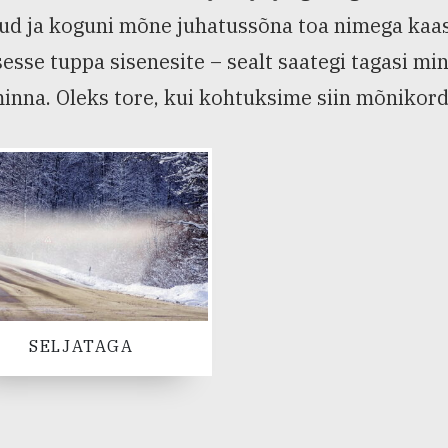
d ja koguni mõne juhatussõna toa nimega kaasa a
sesse tuppa sisenesite – sealt saategi tagasi mi
inna. Oleks tore, kui kohtuksime siin mõnikord
SELJATAGA