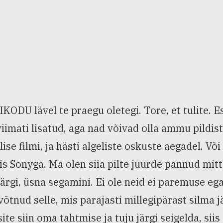
KODU lävel te praegu oletegi. Tore, et tulite. E
viimati lisatud, aga nad võivad olla ammu pildist
lise filmi, ja hästi algeliste oskuste aegadel. Võ
s Sonyga. Ma olen siia pilte juurde pannud mitt
järgi, üsna segamini. Ei ole neid ei paremuse ega
võtnud selle, mis parajasti millegipärast silma jä
ite siin oma tahtmise ja tuju järgi seigelda, si