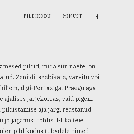
Viiu Härm Rumm
PILDIKODU
MINUST
simesed pildid, mida siin näete, on
atud. Zeniidi, seebikate, värvitu või
i hiljem, digi-Pentaxiga. Praegu aga
e ajalises järjekorras, vaid pigem
 pildistamise aja järgi reastanud,
i ja jagamist tahtis. Et ka teie
is olen pildikodus tubadele nimed