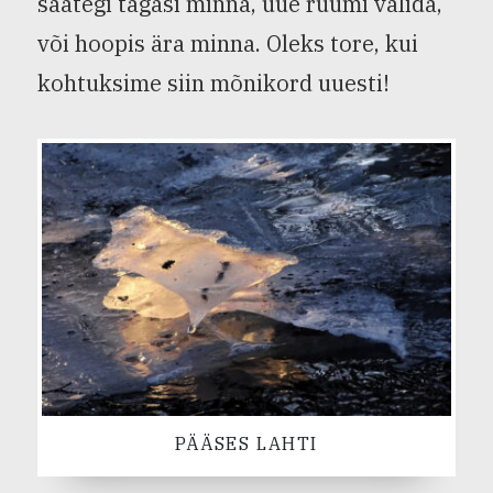
saategi tagasi minna, uue ruumi valida,
või hoopis ära minna. Oleks tore, kui
kohtuksime siin mõnikord uuesti!
PÄÄSES LAHTI