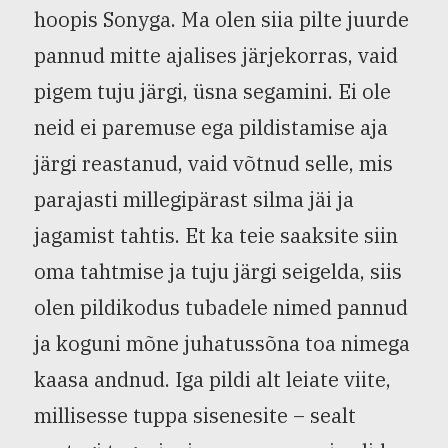
hoopis Sonyga. Ma olen siia pilte juurde
pannud mitte ajalises järjekorras, vaid
pigem tuju järgi, üsna segamini. Ei ole
neid ei paremuse ega pildistamise aja
järgi reastanud, vaid võtnud selle, mis
parajasti millegipärast silma jäi ja
jagamist tahtis. Et ka teie saaksite siin
oma tahtmise ja tuju järgi seigelda, siis
olen pildikodus tubadele nimed pannud
ja koguni mõne juhatussõna toa nimega
kaasa andnud. Iga pildi alt leiate viite,
millisesse tuppa sisenesite – sealt