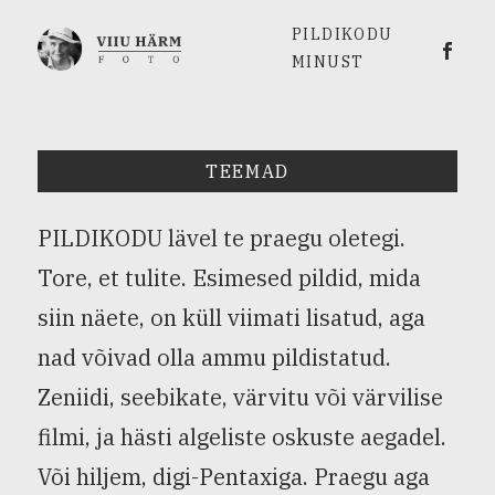
PILDIKODU
Viiu 
MINUST
TEEMAD
PILDIKODU lävel te praegu oletegi.
Tore, et tulite. Esimesed pildid, mida
siin näete, on küll viimati lisatud, aga
nad võivad olla ammu pildistatud.
Zeniidi, seebikate, värvitu või värvilise
filmi, ja hästi algeliste oskuste aegadel.
Või hiljem, digi-Pentaxiga. Praegu aga