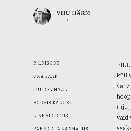
PILDIKODU
PILDI
küll 
OMA SAAR
värvi
SUUREL MAAL
hoopi
HOOPIS KAUGEL
tuju 
LINNALOODUS
vaid 
saaks
RANNAD JA RANNATUS