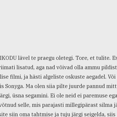
KODU lävel te praegu oletegi. Tore, et tulite. E
viimati lisatud, aga nad võivad olla ammu pildist
lise filmi, ja hästi algeliste oskuste aegadel. Võ
s Sonyga. Ma olen siia pilte juurde pannud mitt
järgi, üsna segamini. Ei ole neid ei paremuse ega
võtnud selle, mis parajasti millegipärast silma jä
ite siin oma tahtmise ja tuju järgi seigelda, si