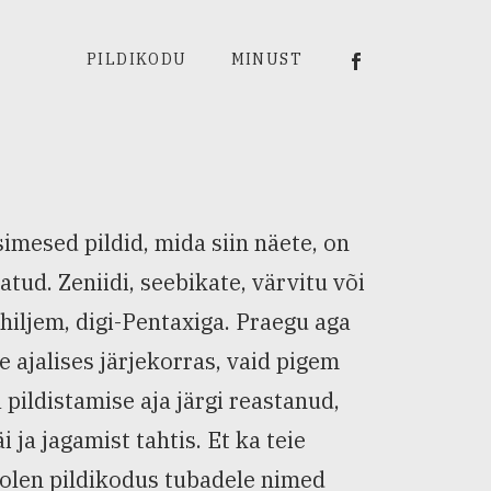
Viiu Härm Rumm
PILDIKODU
MINUST
simesed pildid, mida siin näete, on
atud. Zeniidi, seebikate, värvitu või
i hiljem, digi-Pentaxiga. Praegu aga
e ajalises järjekorras, vaid pigem
 pildistamise aja järgi reastanud,
i ja jagamist tahtis. Et ka teie
is olen pildikodus tubadele nimed