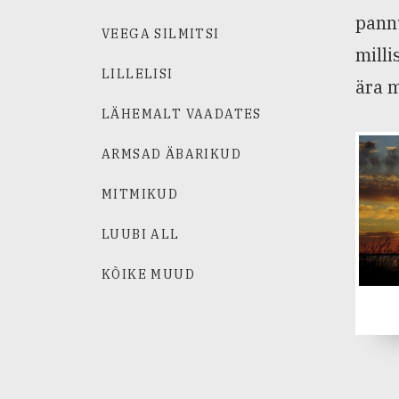
pannu
VEEGA SILMITSI
milli
LILLELISI
ära m
LÄHEMALT VAADATES
ARMSAD ÄBARIKUD
MITMIKUD
LUUBI ALL
KÕIKE MUUD