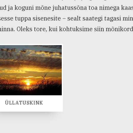
d ja koguni mõne juhatussõna toa nimega kaasa a
sesse tuppa sisenesite – sealt saategi tagasi mi
inna. Oleks tore, kui kohtuksime siin mõnikord
ÜLLATUSKINK