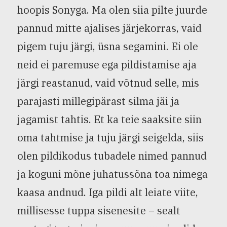
hoopis Sonyga. Ma olen siia pilte juurde
pannud mitte ajalises järjekorras, vaid
pigem tuju järgi, üsna segamini. Ei ole
neid ei paremuse ega pildistamise aja
järgi reastanud, vaid võtnud selle, mis
parajasti millegipärast silma jäi ja
jagamist tahtis. Et ka teie saaksite siin
oma tahtmise ja tuju järgi seigelda, siis
olen pildikodus tubadele nimed pannud
ja koguni mõne juhatussõna toa nimega
kaasa andnud. Iga pildi alt leiate viite,
millisesse tuppa sisenesite – sealt