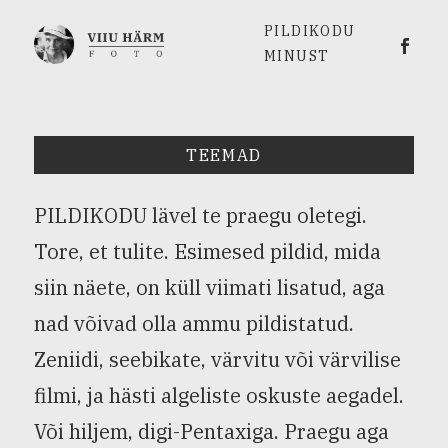
PILDIKODU
Viiu 
MINUST
TEEMAD
PILDIKODU lävel te praegu oletegi.
Tore, et tulite. Esimesed pildid, mida
siin näete, on küll viimati lisatud, aga
nad võivad olla ammu pildistatud.
Zeniidi, seebikate, värvitu või värvilise
filmi, ja hästi algeliste oskuste aegadel.
Või hiljem, digi-Pentaxiga. Praegu aga