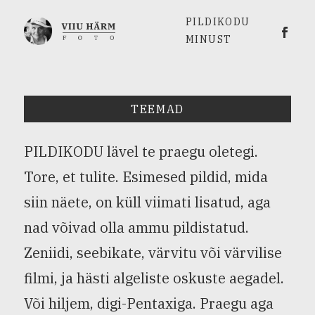
PILDIKODU
Viiu 
MINUST
TEEMAD
PILDIKODU lävel te praegu oletegi.
Tore, et tulite. Esimesed pildid, mida
siin näete, on küll viimati lisatud, aga
nad võivad olla ammu pildistatud.
Zeniidi, seebikate, värvitu või värvilise
filmi, ja hästi algeliste oskuste aegadel.
Või hiljem, digi-Pentaxiga. Praegu aga