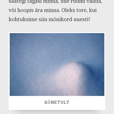
saategi tagasi minna, uue ruumi valida,
või hoopis ära minna. Oleks tore, kui
kohtuksime siin mõnikord uuesti!
KÕNETULT