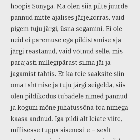
hoopis Sonyga. Ma olen siia pilte juurde
pannud mitte ajalises järjekorras, vaid
pigem tuju järgi, üsna segamini. Ei ole
neid ei paremuse ega pildistamise aja
järgi reastanud, vaid võtnud selle, mis
parajasti millegipärast silma jäi ja
jagamist tahtis. Et ka teie saaksite siin
oma tahtmise ja tuju järgi seigelda, siis
olen pildikodus tubadele nimed pannud
ja koguni mõne juhatussõna toa nimega
kaasa andnud. Iga pildi alt leiate viite,
millisesse tuppa sisenesite – sealt