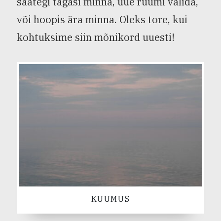
saategi tagasi minna, uue ruumi valida,
või hoopis ära minna. Oleks tore, kui
kohtuksime siin mõnikord uuesti!
KUUMUS