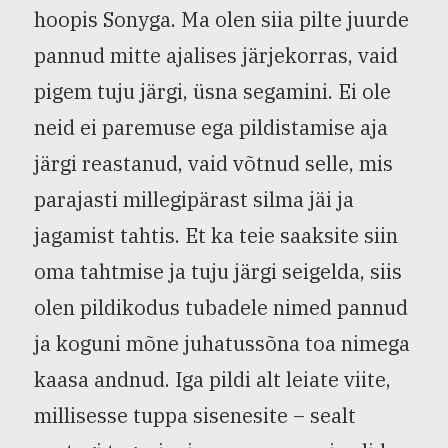
hoopis Sonyga. Ma olen siia pilte juurde
pannud mitte ajalises järjekorras, vaid
pigem tuju järgi, üsna segamini. Ei ole
neid ei paremuse ega pildistamise aja
järgi reastanud, vaid võtnud selle, mis
parajasti millegipärast silma jäi ja
jagamist tahtis. Et ka teie saaksite siin
oma tahtmise ja tuju järgi seigelda, siis
olen pildikodus tubadele nimed pannud
ja koguni mõne juhatussõna toa nimega
kaasa andnud. Iga pildi alt leiate viite,
millisesse tuppa sisenesite – sealt