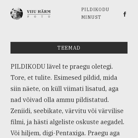
PILDIKODU
Viiu 
MINUST
TEEMAD
PILDIKODU lävel te praegu oletegi.
Tore, et tulite. Esimesed pildid, mida
siin näete, on küll viimati lisatud, aga
nad võivad olla ammu pildistatud.
Zeniidi, seebikate, värvitu või värvilise
filmi, ja hästi algeliste oskuste aegadel.
Või hiljem, digi-Pentaxiga. Praegu aga