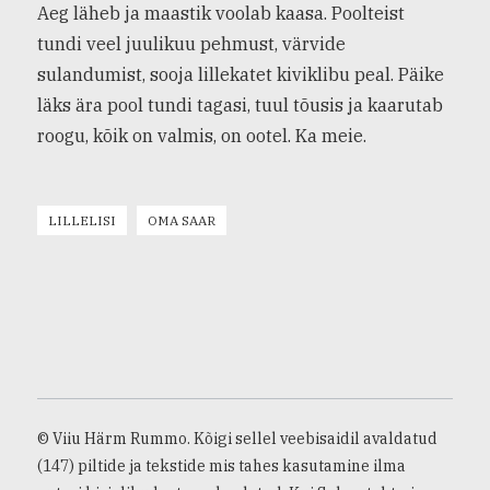
Aeg läheb ja maastik voolab kaasa. Poolteist
tundi veel juulikuu pehmust, värvide
sulandumist, sooja lillekatet kiviklibu peal. Päike
läks ära pool tundi tagasi, tuul tõusis ja kaarutab
roogu, kõik on valmis, on ootel. Ka meie.
LILLELISI
OMA SAAR
© Viiu Härm Rummo. Kõigi sellel veebisaidil avaldatud
(147) piltide ja tekstide mis tahes kasutamine ilma