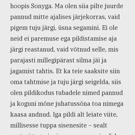
hoopis Sonyga. Ma olen siia pilte juurde
pannud mitte ajalises järjekorras, vaid
pigem tuju järgi, üsna segamini. Ei ole
neid ei paremuse ega pildistamise aja
järgi reastanud, vaid võtnud selle, mis
parajasti millegipärast silma jäi ja
jagamist tahtis. Et ka teie saaksite siin
oma tahtmise ja tuju järgi seigelda, siis
olen pildikodus tubadele nimed pannud
ja koguni mõne juhatussõna toa nimega
kaasa andnud. Iga pildi alt leiate viite,
millisesse tuppa sisenesite – sealt