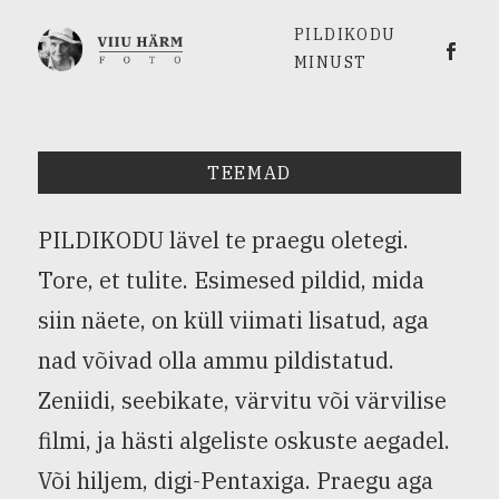
PILDIKODU
Viiu 
MINUST
TEEMAD
PILDIKODU lävel te praegu oletegi.
Tore, et tulite. Esimesed pildid, mida
siin näete, on küll viimati lisatud, aga
nad võivad olla ammu pildistatud.
Zeniidi, seebikate, värvitu või värvilise
filmi, ja hästi algeliste oskuste aegadel.
Või hiljem, digi-Pentaxiga. Praegu aga