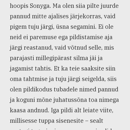
hoopis Sonyga. Ma olen siia pilte juurde
pannud mitte ajalises järjekorras, vaid
pigem tuju järgi, üsna segamini. Ei ole
neid ei paremuse ega pildistamise aja
järgi reastanud, vaid võtnud selle, mis
parajasti millegipärast silma jäi ja
jagamist tahtis. Et ka teie saaksite siin
oma tahtmise ja tuju järgi seigelda, siis
olen pildikodus tubadele nimed pannud
ja koguni mõne juhatussõna toa nimega
kaasa andnud. Iga pildi alt leiate viite,
millisesse tuppa sisenesite – sealt