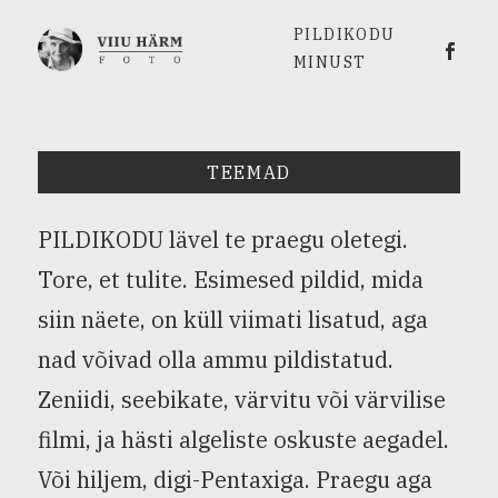
PILDIKODU
Viiu 
MINUST
TEEMAD
PILDIKODU lävel te praegu oletegi.
Tore, et tulite. Esimesed pildid, mida
siin näete, on küll viimati lisatud, aga
nad võivad olla ammu pildistatud.
Zeniidi, seebikate, värvitu või värvilise
filmi, ja hästi algeliste oskuste aegadel.
Või hiljem, digi-Pentaxiga. Praegu aga