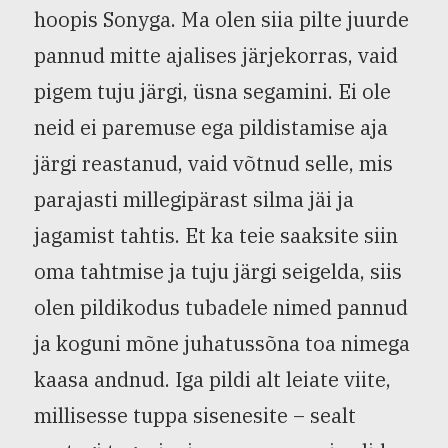
hoopis Sonyga. Ma olen siia pilte juurde
pannud mitte ajalises järjekorras, vaid
pigem tuju järgi, üsna segamini. Ei ole
neid ei paremuse ega pildistamise aja
järgi reastanud, vaid võtnud selle, mis
parajasti millegipärast silma jäi ja
jagamist tahtis. Et ka teie saaksite siin
oma tahtmise ja tuju järgi seigelda, siis
olen pildikodus tubadele nimed pannud
ja koguni mõne juhatussõna toa nimega
kaasa andnud. Iga pildi alt leiate viite,
millisesse tuppa sisenesite – sealt