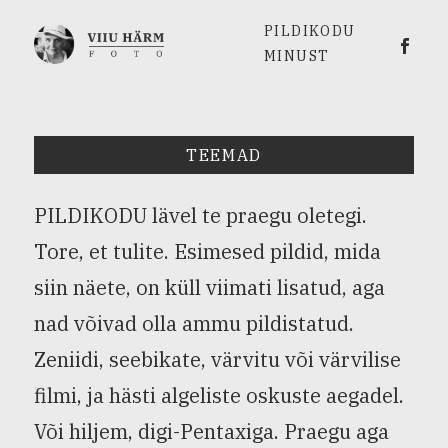
PILDIKODU
Viiu 
MINUST
TEEMAD
PILDIKODU lävel te praegu oletegi.
Tore, et tulite. Esimesed pildid, mida
siin näete, on küll viimati lisatud, aga
nad võivad olla ammu pildistatud.
Zeniidi, seebikate, värvitu või värvilise
filmi, ja hästi algeliste oskuste aegadel.
Või hiljem, digi-Pentaxiga. Praegu aga