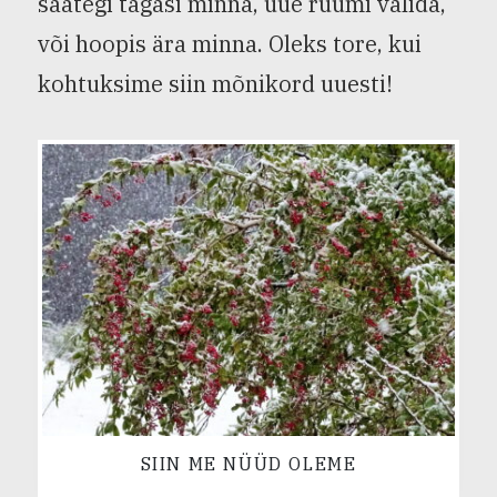
saategi tagasi minna, uue ruumi valida,
või hoopis ära minna. Oleks tore, kui
kohtuksime siin mõnikord uuesti!
SIIN ME NÜÜD OLEME