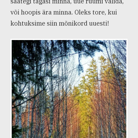
saategi tagasi minna, uue ruumi valida,
või hoopis ära minna. Oleks tore, kui
kohtuksime siin mõnikord uuesti!