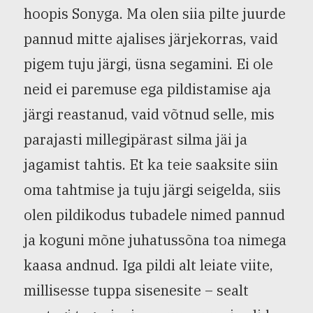
hoopis Sonyga. Ma olen siia pilte juurde
pannud mitte ajalises järjekorras, vaid
pigem tuju järgi, üsna segamini. Ei ole
neid ei paremuse ega pildistamise aja
järgi reastanud, vaid võtnud selle, mis
parajasti millegipärast silma jäi ja
jagamist tahtis. Et ka teie saaksite siin
oma tahtmise ja tuju järgi seigelda, siis
olen pildikodus tubadele nimed pannud
ja koguni mõne juhatussõna toa nimega
kaasa andnud. Iga pildi alt leiate viite,
millisesse tuppa sisenesite – sealt