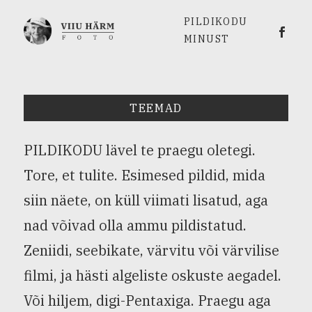
PILDIKODU
Viiu 
MINUST
TEEMAD
PILDIKODU lävel te praegu oletegi.
Tore, et tulite. Esimesed pildid, mida
siin näete, on küll viimati lisatud, aga
nad võivad olla ammu pildistatud.
Zeniidi, seebikate, värvitu või värvilise
filmi, ja hästi algeliste oskuste aegadel.
Või hiljem, digi-Pentaxiga. Praegu aga