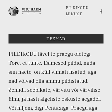
PILDIKODU
Viiu 
MINUST
TEEMAD
PILDIKODU lävel te praegu oletegi.
Tore, et tulite. Esimesed pildid, mida
siin näete, on küll viimati lisatud, aga
nad võivad olla ammu pildistatud.
Zeniidi, seebikate, värvitu või värvilise
filmi, ja hästi algeliste oskuste aegadel.
Või hiljem, digi-Pentaxiga. Praegu aga