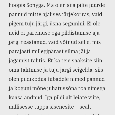
hoopis Sonyga. Ma olen siia pilte juurde
pannud mitte ajalises järjekorras, vaid
pigem tuju järgi, üsna segamini. Ei ole
neid ei paremuse ega pildistamise aja
järgi reastanud, vaid võtnud selle, mis
parajasti millegipärast silma jäi ja
jagamist tahtis. Et ka teie saaksite siin
oma tahtmise ja tuju järgi seigelda, siis
olen pildikodus tubadele nimed pannud
ja koguni mõne juhatussõna toa nimega
kaasa andnud. Iga pildi alt leiate viite,
millisesse tuppa sisenesite – sealt