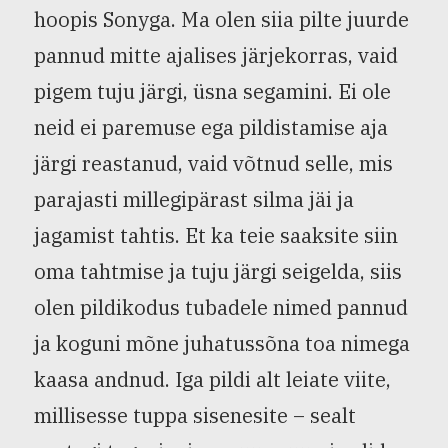
hoopis Sonyga. Ma olen siia pilte juurde
pannud mitte ajalises järjekorras, vaid
pigem tuju järgi, üsna segamini. Ei ole
neid ei paremuse ega pildistamise aja
järgi reastanud, vaid võtnud selle, mis
parajasti millegipärast silma jäi ja
jagamist tahtis. Et ka teie saaksite siin
oma tahtmise ja tuju järgi seigelda, siis
olen pildikodus tubadele nimed pannud
ja koguni mõne juhatussõna toa nimega
kaasa andnud. Iga pildi alt leiate viite,
millisesse tuppa sisenesite – sealt