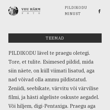
PILDIKODU
Viiu 
MINUST
TEEMAD
PILDIKODU lävel te praegu oletegi.
Tore, et tulite. Esimesed pildid, mida
siin näete, on küll viimati lisatud, aga
nad võivad olla ammu pildistatud.
Zeniidi, seebikate, värvitu või värvilise
filmi, ja hästi algeliste oskuste aegadel.
Või hiljem, digi-Pentaxiga. Praegu aga