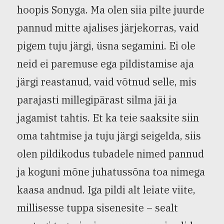
hoopis Sonyga. Ma olen siia pilte juurde
pannud mitte ajalises järjekorras, vaid
pigem tuju järgi, üsna segamini. Ei ole
neid ei paremuse ega pildistamise aja
järgi reastanud, vaid võtnud selle, mis
parajasti millegipärast silma jäi ja
jagamist tahtis. Et ka teie saaksite siin
oma tahtmise ja tuju järgi seigelda, siis
olen pildikodus tubadele nimed pannud
ja koguni mõne juhatussõna toa nimega
kaasa andnud. Iga pildi alt leiate viite,
millisesse tuppa sisenesite – sealt