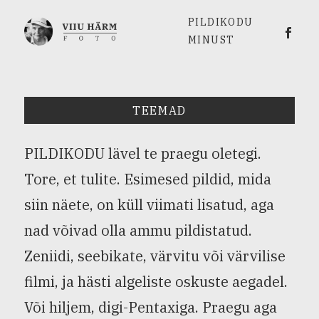
PILDIKODU
Viiu 
MINUST
TEEMAD
PILDIKODU lävel te praegu oletegi.
Tore, et tulite. Esimesed pildid, mida
siin näete, on küll viimati lisatud, aga
nad võivad olla ammu pildistatud.
Zeniidi, seebikate, värvitu või värvilise
filmi, ja hästi algeliste oskuste aegadel.
Või hiljem, digi-Pentaxiga. Praegu aga