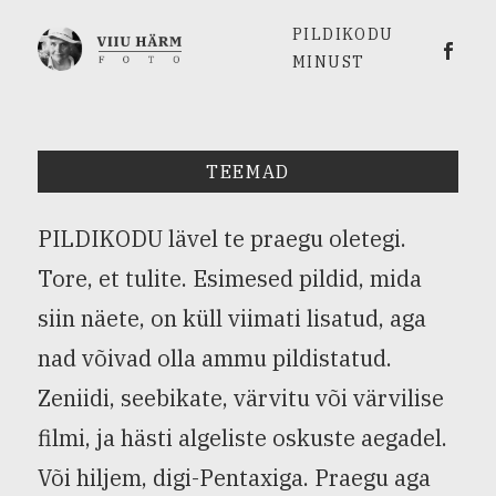
PILDIKODU
Viiu 
MINUST
TEEMAD
PILDIKODU lävel te praegu oletegi.
Tore, et tulite. Esimesed pildid, mida
siin näete, on küll viimati lisatud, aga
nad võivad olla ammu pildistatud.
Zeniidi, seebikate, värvitu või värvilise
filmi, ja hästi algeliste oskuste aegadel.
Või hiljem, digi-Pentaxiga. Praegu aga