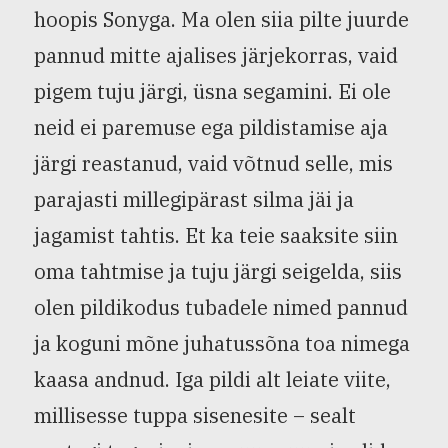
hoopis Sonyga. Ma olen siia pilte juurde
pannud mitte ajalises järjekorras, vaid
pigem tuju järgi, üsna segamini. Ei ole
neid ei paremuse ega pildistamise aja
järgi reastanud, vaid võtnud selle, mis
parajasti millegipärast silma jäi ja
jagamist tahtis. Et ka teie saaksite siin
oma tahtmise ja tuju järgi seigelda, siis
olen pildikodus tubadele nimed pannud
ja koguni mõne juhatussõna toa nimega
kaasa andnud. Iga pildi alt leiate viite,
millisesse tuppa sisenesite – sealt