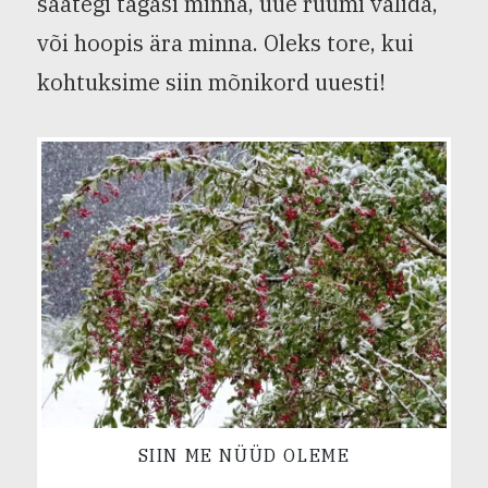
saategi tagasi minna, uue ruumi valida,
või hoopis ära minna. Oleks tore, kui
kohtuksime siin mõnikord uuesti!
SIIN ME NÜÜD OLEME