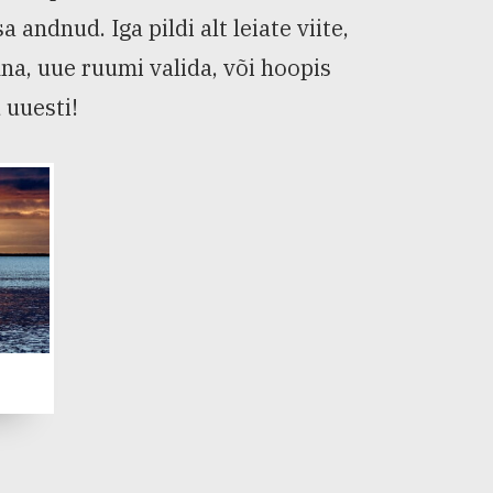
ndnud. Iga pildi alt leiate viite,
nna, uue ruumi valida, või hoopis
 uuesti!