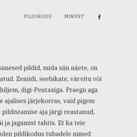
Viiu Härm Rumm
PILDIKODU
MINUST
simesed pildid, mida siin näete, on
atud. Zeniidi, seebikate, värvitu või
i hiljem, digi-Pentaxiga. Praegu aga
e ajalises järjekorras, vaid pigem
 pildistamise aja järgi reastanud,
i ja jagamist tahtis. Et ka teie
is olen pildikodus tubadele nimed