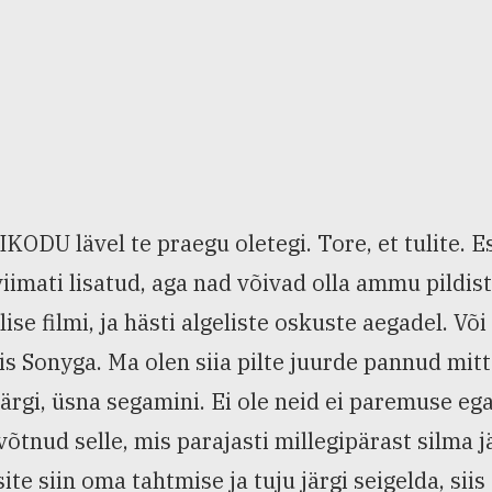
KODU lävel te praegu oletegi. Tore, et tulite. E
viimati lisatud, aga nad võivad olla ammu pildist
lise filmi, ja hästi algeliste oskuste aegadel. Võ
s Sonyga. Ma olen siia pilte juurde pannud mitt
järgi, üsna segamini. Ei ole neid ei paremuse ega
võtnud selle, mis parajasti millegipärast silma jä
ite siin oma tahtmise ja tuju järgi seigelda, si