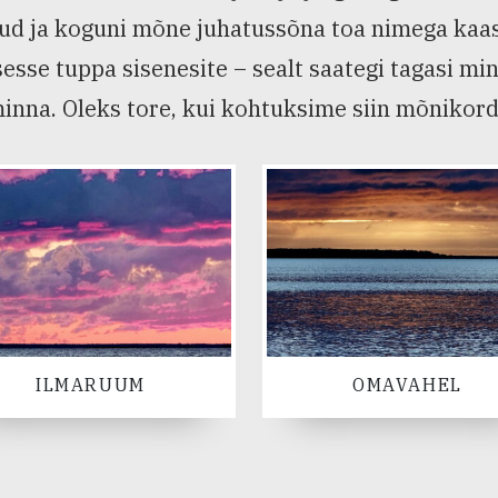
d ja koguni mõne juhatussõna toa nimega kaasa a
sesse tuppa sisenesite – sealt saategi tagasi mi
inna. Oleks tore, kui kohtuksime siin mõnikord
ILMARUUM
OMAVAHEL