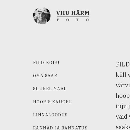
PILDIKODU
PILDI
küll 
OMA SAAR
värvi
SUUREL MAAL
hoopi
HOOPIS KAUGEL
tuju 
LINNALOODUS
vaid 
saaks
RANNAD JA RANNATUS