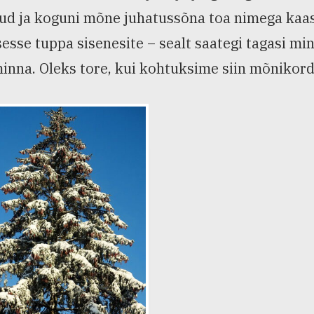
d ja koguni mõne juhatussõna toa nimega kaasa a
sesse tuppa sisenesite – sealt saategi tagasi mi
inna. Oleks tore, kui kohtuksime siin mõnikord