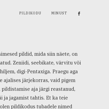
Viiu Härm Rumm
PILDIKODU
MINUST
simesed pildid, mida siin näete, on
atud. Zeniidi, seebikate, värvitu või
i hiljem, digi-Pentaxiga. Praegu aga
e ajalises järjekorras, vaid pigem
 pildistamise aja järgi reastanud,
i ja jagamist tahtis. Et ka teie
is olen pildikodus tubadele nimed