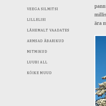
pannu
VEEGA SILMITSI
milli
LILLELISI
ära m
LÄHEMALT VAADATES
ARMSAD ÄBARIKUD
MITMIKUD
LUUBI ALL
KÕIKE MUUD