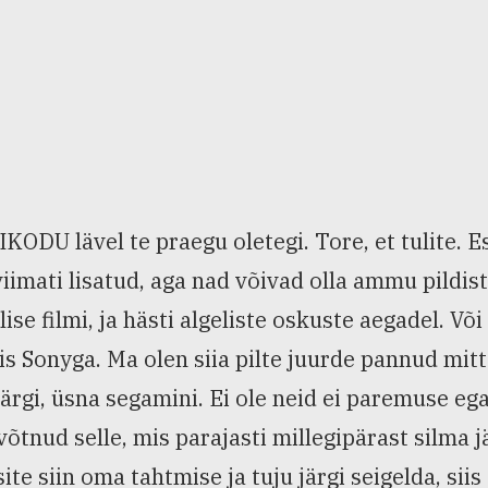
KODU lävel te praegu oletegi. Tore, et tulite. E
viimati lisatud, aga nad võivad olla ammu pildist
lise filmi, ja hästi algeliste oskuste aegadel. Võ
s Sonyga. Ma olen siia pilte juurde pannud mitt
järgi, üsna segamini. Ei ole neid ei paremuse ega
võtnud selle, mis parajasti millegipärast silma jä
ite siin oma tahtmise ja tuju järgi seigelda, si