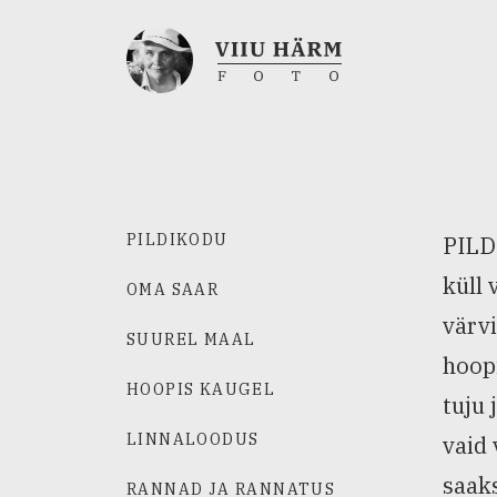
PILDIKODU
PILDI
küll 
OMA SAAR
värvi
SUUREL MAAL
hoopi
HOOPIS KAUGEL
tuju 
LINNALOODUS
vaid 
saaks
RANNAD JA RANNATUS