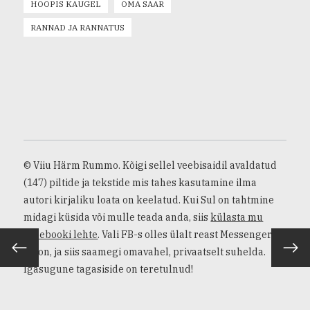
HOOPIS KAUGEL
OMA SAAR
RANNAD JA RANNATUS
© Viiu Härm Rummo. Kõigi sellel veebisaidil avaldatud
(147) piltide ja tekstide mis tahes kasutamine ilma
autori kirjaliku loata on keelatud. Kui Sul on tahtmine
midagi küsida või mulle teada anda, siis
külasta mu
Facebooki lehte
. Vali FB-s olles ülalt reast Messengeri
ikoon, ja siis saamegi omavahel, privaatselt suhelda.
VAHETEVAHEL
TULE
Igasugune tagasiside on teretulnud!