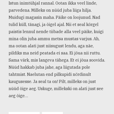
Istun inimtühjal rannal. Ootan ikka veel linde,
parvedena. Milleks on nüüd juba liiga hilja.
Muidugi magasin maha. Päike on loojunud. Nad
tulid küll, tänagi, ja õigel ajal. Nii et seal kõrgel
paistis lennul nende tiibade alla veel päike, kuigi
mina olin juba ammu metsa mustas varjus. Ah,
ma ootan alati just niisugust lendu, aga näe,
pildiks ma neid peatada ei saa. Ei jõua nii ruttu.
Sama värk, mis langeva tähega. Et ei jõua soovida.
Nüüd hakkab juba jahe, aga liigutada pole
tahtmist. Naelutan end pilkupidi nördinult
kaugusesse. Ja seal ta on! Pilt, milleks on just
nüüd õige aeg. Uskuge, millekski on alati just see
aeg õige…