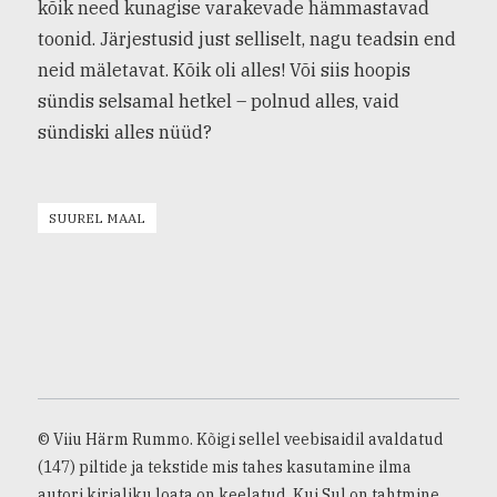
kõik need kunagise varakevade hämmastavad
toonid. Järjestusid just selliselt, nagu teadsin end
neid mäletavat. Kõik oli alles! Või siis hoopis
sündis selsamal hetkel – polnud alles, vaid
sündiski alles nüüd?
SUUREL MAAL
© Viiu Härm Rummo. Kõigi sellel veebisaidil avaldatud
(147) piltide ja tekstide mis tahes kasutamine ilma
autori kirjaliku loata on keelatud. Kui Sul on tahtmine