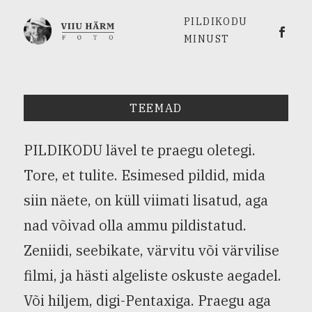
PILDIKODU
Viiu 
MINUST
TEEMAD
PILDIKODU lävel te praegu oletegi.
Tore, et tulite. Esimesed pildid, mida
siin näete, on küll viimati lisatud, aga
nad võivad olla ammu pildistatud.
Zeniidi, seebikate, värvitu või värvilise
filmi, ja hästi algeliste oskuste aegadel.
Või hiljem, digi-Pentaxiga. Praegu aga