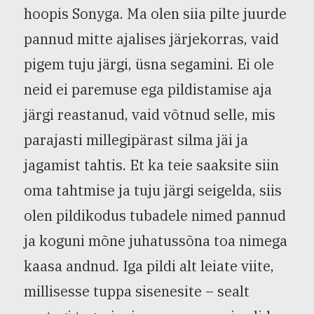
hoopis Sonyga. Ma olen siia pilte juurde
pannud mitte ajalises järjekorras, vaid
pigem tuju järgi, üsna segamini. Ei ole
neid ei paremuse ega pildistamise aja
järgi reastanud, vaid võtnud selle, mis
parajasti millegipärast silma jäi ja
jagamist tahtis. Et ka teie saaksite siin
oma tahtmise ja tuju järgi seigelda, siis
olen pildikodus tubadele nimed pannud
ja koguni mõne juhatussõna toa nimega
kaasa andnud. Iga pildi alt leiate viite,
millisesse tuppa sisenesite – sealt