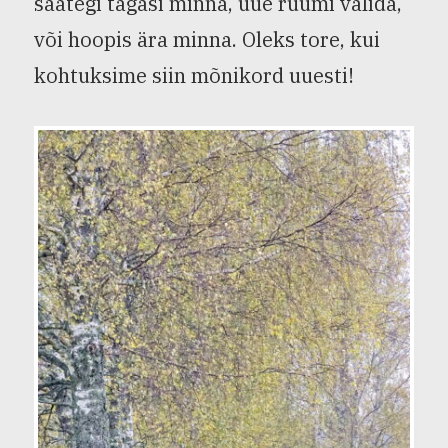
saategi tagasi minna, uue ruumi valida,
või hoopis ära minna. Oleks tore, kui
kohtuksime siin mõnikord uuesti!